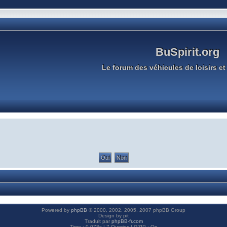
BuSpirit.org
Le forum des véhicules de loisirs et 
Powered by
phpBB
© 2000, 2002, 2005, 2007 phpBB Group
Design by pit
Traduit par
phpBB-fr.com
Time : 0.078s | 7 Queries | GZIP : On