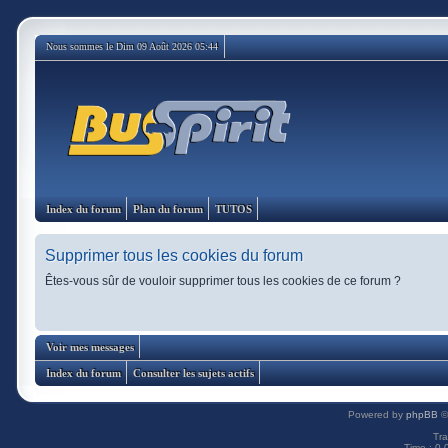
Nous sommes le Dim 09 Août 2026 05:44
Index du forum
Plan du forum
TUTOS
Supprimer tous les cookies du forum
Êtes-vous sûr de vouloir supprimer tous les cookies de ce forum ?
Voir mes messages
Index du forum
Consulter les sujets actifs
Powered by
phpBB
©
Tra
Time : 0.