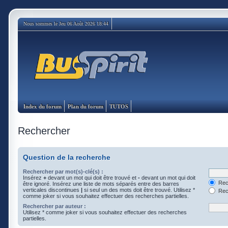
Nous sommes le Jeu 06 Août 2026 18:44
Index du forum
Plan du forum
TUTOS
Rechercher
Question de la recherche
Rechercher par mot(s)-clé(s) :
Insérez
+
devant un mot qui doit être trouvé et
-
devant un mot qui doit
Rech
être ignoré. Insérez une liste de mots séparés entre des barres
verticales discontinues
|
si seul un des mots doit être trouvé. Utilisez *
Rech
comme joker si vous souhaitez effectuer des recherches partielles.
Rechercher par auteur :
Utilisez * comme joker si vous souhaitez effectuer des recherches
partielles.