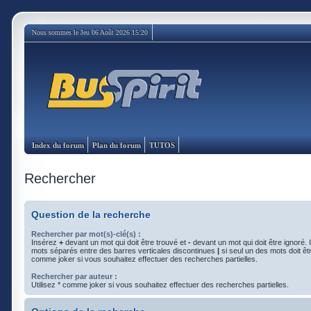
Nous sommes le Jeu 06 Août 2026 15:20
Index du forum
Plan du forum
TUTOS
Rechercher
Question de la recherche
Rechercher par mot(s)-clé(s) :
Insérez
+
devant un mot qui doit être trouvé et
-
devant un mot qui doit être ignoré. 
mots séparés entre des barres verticales discontinues
|
si seul un des mots doit êtr
comme joker si vous souhaitez effectuer des recherches partielles.
Rechercher par auteur :
Utilisez * comme joker si vous souhaitez effectuer des recherches partielles.