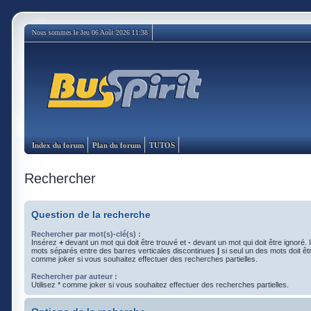
Nous sommes le Jeu 06 Août 2026 11:38
Index du forum
Plan du forum
TUTOS
Rechercher
Question de la recherche
Rechercher par mot(s)-clé(s) :
Insérez
+
devant un mot qui doit être trouvé et
-
devant un mot qui doit être ignoré. 
mots séparés entre des barres verticales discontinues
|
si seul un des mots doit êtr
comme joker si vous souhaitez effectuer des recherches partielles.
Rechercher par auteur :
Utilisez * comme joker si vous souhaitez effectuer des recherches partielles.