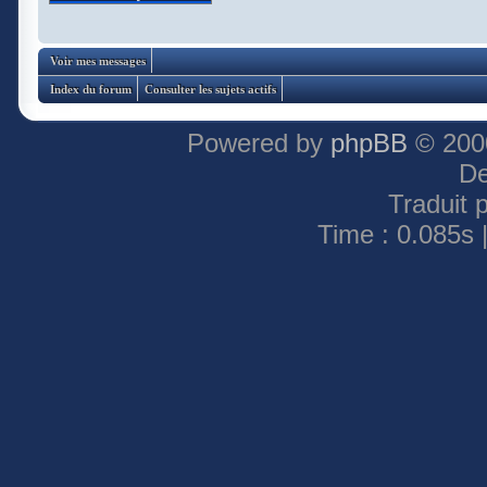
Voir mes messages
Index du forum
Consulter les sujets actifs
Powered by
phpBB
© 2000
De
Traduit 
Time : 0.085s 