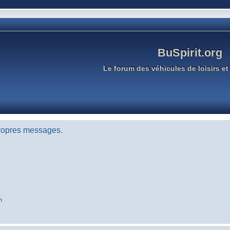
BuSpirit.org
Le forum des véhicules de loisirs et 
propres messages.
n