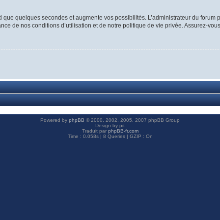
d que quelques secondes et augmente vos possibilités. L’administrateur du forum p
ce de nos conditions d’utilisation et de notre politique de vie privée. Assurez-vous
Powered by
phpBB
© 2000, 2002, 2005, 2007 phpBB Group
Design by pit
Traduit par
phpBB-fr.com
Time : 0.058s | 8 Queries | GZIP : On