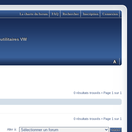
La charte du forum
FAQ
Rechercher
Inscription
Connexion
utilitaires VW
0 résultats trouvés • Page
1
sur
1
0 résultats trouvés • Page
1
sur
1
Aller à: