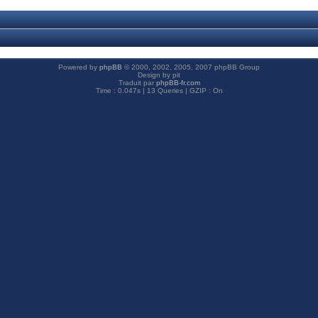
Powered by
phpBB
© 2000, 2002, 2005, 2007 phpBB Group
Design by pit
Traduit par
phpBB-fr.com
Time : 0.047s | 13 Queries | GZIP : On