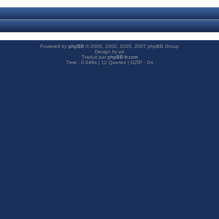
Powered by
phpBB
© 2000, 2002, 2005, 2007 phpBB Group
Design by pit
Traduit par
phpBB-fr.com
Time : 0.049s | 12 Queries | GZIP : On