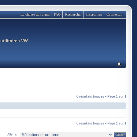
La charte du forum
FAQ
Rechercher
Inscription
Connexion
utilitaires VW
0 résultats trouvés • Page
1
sur
1
0 résultats trouvés • Page
1
sur
1
Aller à: