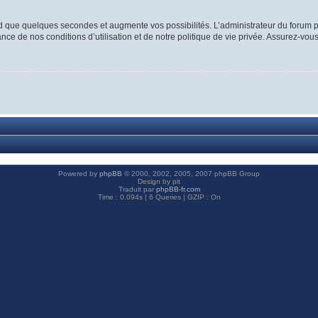
d que quelques secondes et augmente vos possibilités. L’administrateur du forum p
ce de nos conditions d’utilisation et de notre politique de vie privée. Assurez-vous
Powered by
phpBB
© 2000, 2002, 2005, 2007 phpBB Group
Design by pit
Traduit par
phpBB-fr.com
Time : 0.094s | 6 Queries | GZIP : On