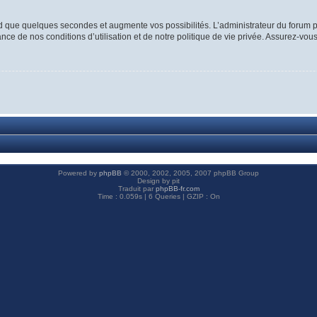
d que quelques secondes et augmente vos possibilités. L’administrateur du forum p
ce de nos conditions d’utilisation et de notre politique de vie privée. Assurez-vous
Powered by
phpBB
© 2000, 2002, 2005, 2007 phpBB Group
Design by pit
Traduit par
phpBB-fr.com
Time : 0.059s | 6 Queries | GZIP : On