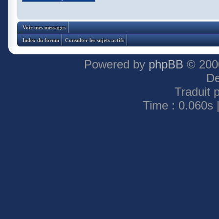
Voir mes messages
Index du forum
Consulter les sujets actifs
Powered by
phpBB
© 2000
De
Traduit 
Time : 0.060s 