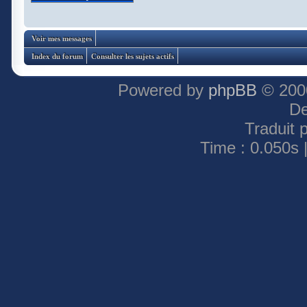
Voir mes messages
Index du forum
Consulter les sujets actifs
Powered by
phpBB
© 2000
De
Traduit 
Time : 0.050s 