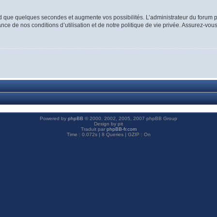
d que quelques secondes et augmente vos possibilités. L’administrateur du forum p
ce de nos conditions d’utilisation et de notre politique de vie privée. Assurez-vous
Powered by
phpBB
© 2000, 2002, 2005, 2007 phpBB Group
Design by pit
Traduit par
phpBB-fr.com
Time : 0.072s | 8 Queries | GZIP : On