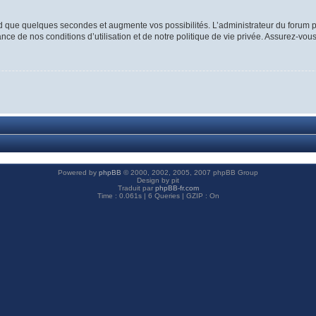
d que quelques secondes et augmente vos possibilités. L’administrateur du forum p
ce de nos conditions d’utilisation et de notre politique de vie privée. Assurez-vous
Powered by
phpBB
© 2000, 2002, 2005, 2007 phpBB Group
Design by pit
Traduit par
phpBB-fr.com
Time : 0.061s | 6 Queries | GZIP : On