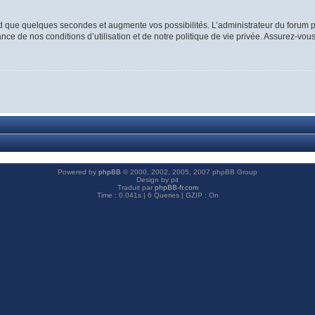
d que quelques secondes et augmente vos possibilités. L’administrateur du forum p
ce de nos conditions d’utilisation et de notre politique de vie privée. Assurez-vous
Powered by
phpBB
© 2000, 2002, 2005, 2007 phpBB Group
Design by pit
Traduit par
phpBB-fr.com
Time : 0.041s | 6 Queries | GZIP : On