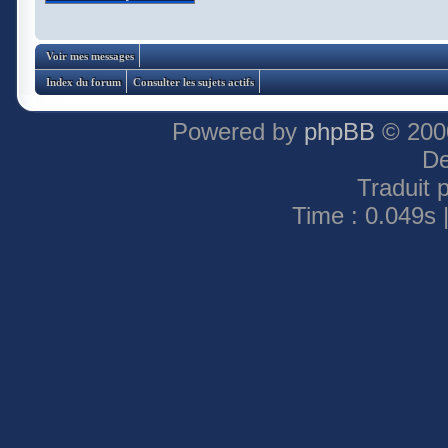
Voir mes messages
Index du forum
Consulter les sujets actifs
Powered by
phpBB
© 2000
De
Traduit 
Time : 0.049s 