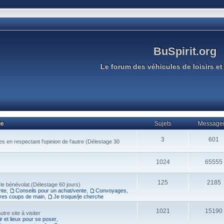
BuSpirit.org
Le forum des véhicules de loisirs et 
ge
Sujets
Message(
3
601
s en respectant l'opinion de l'autre (Délestage 30
1024
65555
125
2185
 le bénévolat.(Délestage 60 jours)
nte
,
Conseils pour un achat/vente
,
Convoyages
,
res coups de main
,
Je troque/je cherche
1021
15190
tre site à visiter
r et lieux pour se poser
,