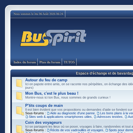
Nous sommes le Jeu 06 Août 2026 06:24
Index du forum
Plan du forum
TUTOS
Espace d'échange et de bavarda
Autour du feu de camp
Ici on papote entre amis, on se raconte nos péripéties, on échange des idée
jours)
Mon Bus, c'est le plus beau !
Montre-nous ici ton Bus, nous sommes de grands curieux !
P'tits coups de main
Il est bien évident que vos propositions ou demandes d'aide se fondent sur
Sous-forums :
Aide au diagnostic d'une panne
,
Les bons plans à la ve
Sites web & applications smartphones utiles
,
Adresses testées
,
Aut
Coin des voyageurs
Ici se partagent les lieux où se poser, voyages à faire, randonnées et tout au
Sous-forums :
Récits de vos vadrouilles et voyages
,
Spots pour dormi