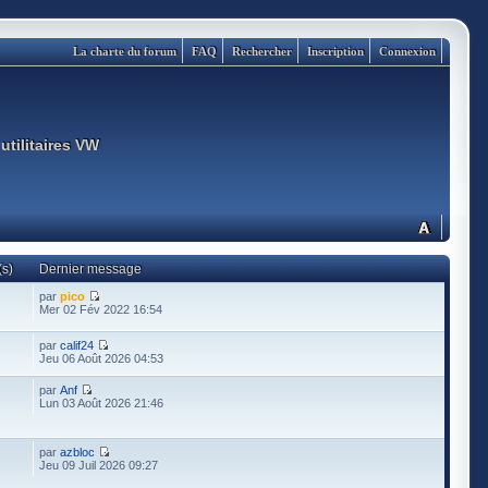
La charte du forum
FAQ
Rechercher
Inscription
Connexion
utilitaires VW
s)
Dernier message
par
pico
Mer 02 Fév 2022 16:54
par
calif24
Jeu 06 Août 2026 04:53
par
Anf
Lun 03 Août 2026 21:46
par
azbloc
Jeu 09 Juil 2026 09:27