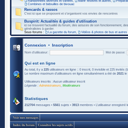
Randonnées diverses et variées
,
Manif' festives et autres
,
Préparat
Combines et bidouilles de bivouac
Rencards & rassos
C'est ici que se proposent et s'organisent vos envies de rencontres
Buspirit: Actualités & guides d'utilisation
ici se trouvent l'actualité du forum, des astuces de son fonctionnement, de
généralistes à garder.
Sous-forums :
La gazette du forum
,
Vidéos & photos de bus et autres
Connexion
•
Inscription
Nom d’utilisateur:
Mot de passe:
Qui est en ligne
Au total, il y a
225
utilisateurs en ligne :: 0 inscrit, 0 invisible et 225 invités
Le nombre maximum d’utilisateurs en ligne simultanément a été de
2021
le 
Utilisateurs inscrits : Aucun utilisateur inscrit
Légende :
Administrateurs
,
Modérateurs
Statistiques
212704
messages •
5561
sujets •
3913
membres • L’utilisateur enregistré l
Voir mes messages
Index du forum
Consulter les sujets actifs