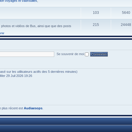
ion voyages et vadrouilles
,
103
5640
215
24448
s photos et vidéos de Bus, ainsi que que des posts
 vw
Se souvenir de moi
 (basé sur les utilisateurs actifs des 5 dernières minutes)
Mer 29 Juil 2026 19:26
e plus récent est
Audiaesops
.