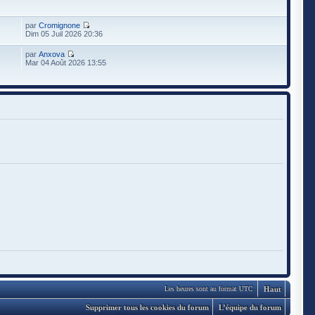
par
Cromignone
Dim 05 Juil 2026 20:36
par
Anxova
Mar 04 Août 2026 13:55
Haut
Les heures sont au format UTC
Supprimer tous les cookies du forum
L’équipe du forum