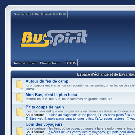
Nous sommes le Dim 09 Août 2026 13:40
Index du forum
Plan du forum
TUTOS
Espace d'échange et de bavarda
Autour du feu de camp
Ici on papote entre amis, on se raconte nos péripéties, on échange des idée
jours)
Mon Bus, c'est le plus beau !
Montre-nous ici ton Bus, nous sommes de grands curieux !
P'tits coups de main
Il est bien évident que vos propositions ou demandes d'aide se fondent sur
Sous-forums :
Aide au diagnostic d'une panne
,
Les bons plans à la ve
Sites web & applications smartphones utiles
,
Adresses testées
,
Aut
Coin des voyageurs
Ici se partagent les lieux où se poser, voyages à faire, randonnées et tout au
Sous-forums :
Récits de vos vadrouilles et voyages
,
Spots pour dormi