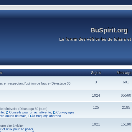
BuSpirit.org
Le forum des véhicules de loisirs et 
ge
Sujets
Message(
3
601
s en respectant l'opinion de l'autre (Délestage 30
1024
65560
125
2185
 le bénévolat.(Délestage 60 jours)
nte
,
Conseils pour un achat/vente
,
Convoyages
,
res coups de main
,
Je troque/je cherche
1021
15190
tre site à visiter
r et lieux pour se poser
,