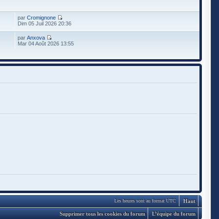
par
Cromignone
Dim 05 Juil 2026 20:36
par
Anxova
Mar 04 Août 2026 13:55
Haut
Les heures sont au format UTC
Supprimer tous les cookies du forum
L’équipe du forum