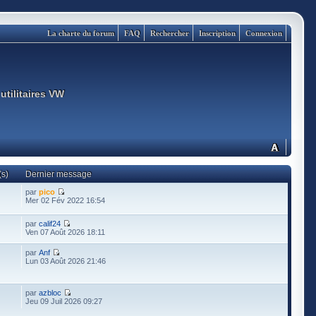
La charte du forum
FAQ
Rechercher
Inscription
Connexion
utilitaires VW
s)
Dernier message
par
pico
Mer 02 Fév 2022 16:54
par
calif24
Ven 07 Août 2026 18:11
par
Anf
Lun 03 Août 2026 21:46
par
azbloc
Jeu 09 Juil 2026 09:27