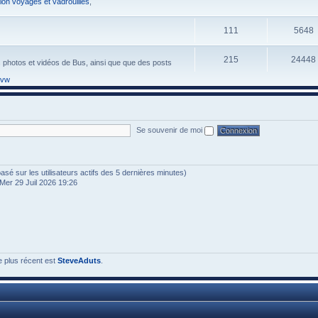
ion voyages et vadrouilles
,
111
5648
215
24448
s photos et vidéos de Bus, ainsi que que des posts
 vw
Se souvenir de moi
 (basé sur les utilisateurs actifs des 5 dernières minutes)
Mer 29 Juil 2026 19:26
e plus récent est
SteveAduts
.