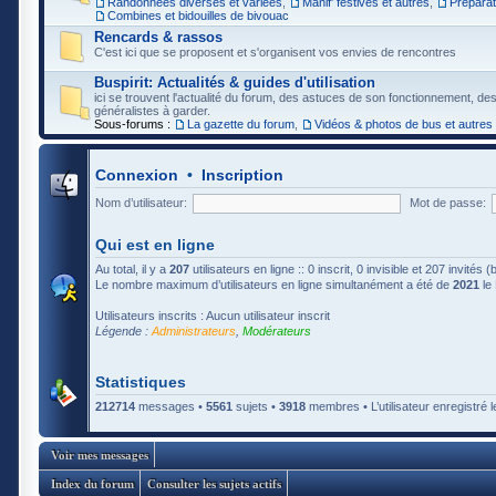
Randonnées diverses et variées
,
Manif' festives et autres
,
Préparat
Combines et bidouilles de bivouac
Rencards & rassos
C'est ici que se proposent et s'organisent vos envies de rencontres
Buspirit: Actualités & guides d'utilisation
ici se trouvent l'actualité du forum, des astuces de son fonctionnement, de
généralistes à garder.
Sous-forums :
La gazette du forum
,
Vidéos & photos de bus et autres
Connexion
•
Inscription
Nom d’utilisateur:
Mot de passe:
Qui est en ligne
Au total, il y a
207
utilisateurs en ligne :: 0 inscrit, 0 invisible et 207 invités
Le nombre maximum d’utilisateurs en ligne simultanément a été de
2021
le 
Utilisateurs inscrits : Aucun utilisateur inscrit
Légende :
Administrateurs
,
Modérateurs
Statistiques
212714
messages •
5561
sujets •
3918
membres • L’utilisateur enregistré l
Voir mes messages
Index du forum
Consulter les sujets actifs