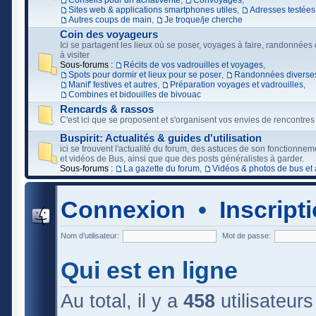
Conseils pour un achat/vente
,
Convoyages
,
Sites web & applications smartphones utiles
,
Adresses testées
Autres coups de main
,
Je troque/je cherche
Coin des voyageurs
Ici se partagent les lieux où se poser, voyages à faire, randonnées e
à visiter
Sous-forums :
Récits de vos vadrouilles et voyages
,
Spots pour dormir et lieux pour se poser
,
Randonnées diverses
Manif' festives et autres
,
Préparation voyages et vadrouilles
,
Combines et bidouilles de bivouac
Rencards & rassos
C'est ici que se proposent et s'organisent vos envies de rencontres
Buspirit: Actualités & guides d'utilisation
ici se trouvent l'actualité du forum, des astuces de son fonctionne
et vidéos de Bus, ainsi que que des posts généralistes à garder.
Sous-forums :
La gazette du forum
,
Vidéos & photos de bus et 
Connexion
•
Inscript
Nom d’utilisateur:
Mot de passe:
Qui est en ligne
Au total, il y a
458
utilisateurs 