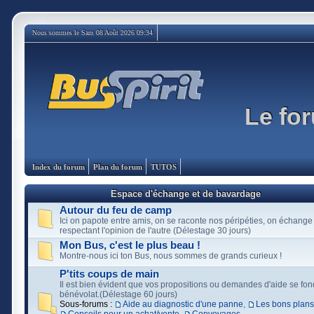
Nous sommes le Sam 08 Août 2026 09:34
Le for
Index du forum
Plan du forum
TUTOS
Espace d'échange et de bavardage
Autour du feu de camp
Ici on papote entre amis, on se raconte nos péripéties, on échange
respectant l'opinion de l'autre (Délestage 30 jours)
Mon Bus, c'est le plus beau !
Montre-nous ici ton Bus, nous sommes de grands curieux !
P'tits coups de main
Il est bien évident que vos propositions ou demandes d'aide se fon
bénévolat.(Délestage 60 jours)
Sous-forums :
Aide au diagnostic d'une panne
,
Les bons plans