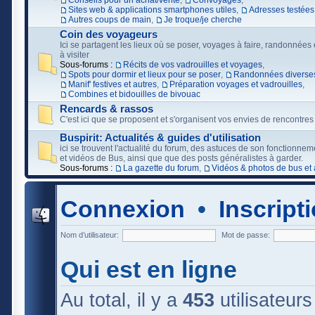
Conseils pour un achat/vente
,
Convoyages
,
Sites web & applications smartphones utiles
,
Adresses testées
Autres coups de main
,
Je troque/je cherche
Coin des voyageurs
Ici se partagent les lieux où se poser, voyages à faire, randonnées e
à visiter
Sous-forums :
Récits de vos vadrouilles et voyages
,
Spots pour dormir et lieux pour se poser
,
Randonnées diverses
Manif' festives et autres
,
Préparation voyages et vadrouilles
,
Combines et bidouilles de bivouac
Rencards & rassos
C'est ici que se proposent et s'organisent vos envies de rencontres
Buspirit: Actualités & guides d'utilisation
ici se trouvent l'actualité du forum, des astuces de son fonctionne
et vidéos de Bus, ainsi que que des posts généralistes à garder.
Sous-forums :
La gazette du forum
,
Vidéos & photos de bus et 
Connexion
•
Inscript
Nom d’utilisateur:
Mot de passe:
Qui est en ligne
Au total, il y a
453
utilisateurs 