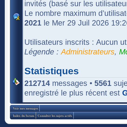
invités (basé sur les utilisate
Le nombre maximum d’utilisat
2021
le Mer 29 Juil 2026 19:2
Utilisateurs inscrits : Aucun uti
Légende :
Administrateurs
,
Mo
Statistiques
212714
messages •
5561
suje
enregistré le plus récent est
G
Voir mes messages
Index du forum
Consulter les sujets actifs