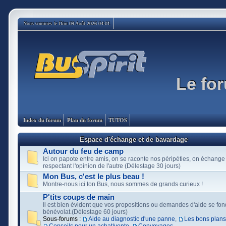
Nous sommes le Dim 09 Août 2026 04:01
Le for
Index du forum
Plan du forum
TUTOS
Espace d'échange et de bavardage
Autour du feu de camp
Ici on papote entre amis, on se raconte nos péripéties, on échange
respectant l'opinion de l'autre (Délestage 30 jours)
Mon Bus, c'est le plus beau !
Montre-nous ici ton Bus, nous sommes de grands curieux !
P'tits coups de main
Il est bien évident que vos propositions ou demandes d'aide se fon
bénévolat.(Délestage 60 jours)
Sous-forums :
Aide au diagnostic d'une panne
,
Les bons plans