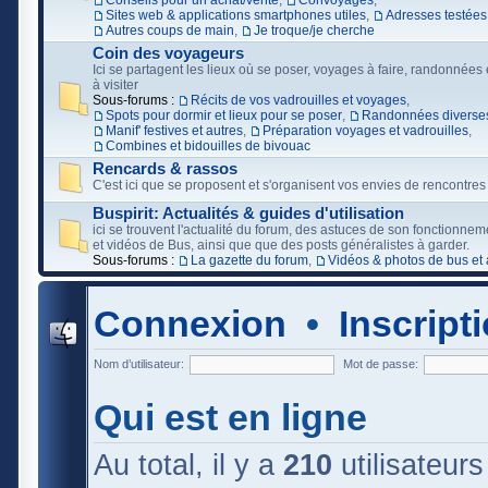
Conseils pour un achat/vente
,
Convoyages
,
Sites web & applications smartphones utiles
,
Adresses testées
Autres coups de main
,
Je troque/je cherche
Coin des voyageurs
Ici se partagent les lieux où se poser, voyages à faire, randonnées e
à visiter
Sous-forums :
Récits de vos vadrouilles et voyages
,
Spots pour dormir et lieux pour se poser
,
Randonnées diverses
Manif' festives et autres
,
Préparation voyages et vadrouilles
,
Combines et bidouilles de bivouac
Rencards & rassos
C'est ici que se proposent et s'organisent vos envies de rencontres
Buspirit: Actualités & guides d'utilisation
ici se trouvent l'actualité du forum, des astuces de son fonctionne
et vidéos de Bus, ainsi que que des posts généralistes à garder.
Sous-forums :
La gazette du forum
,
Vidéos & photos de bus et 
Connexion
•
Inscript
Nom d’utilisateur:
Mot de passe:
Qui est en ligne
Au total, il y a
210
utilisateurs 