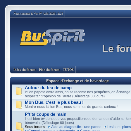
Nous sommes le Ven 07 Août 2026 12:28
Le for
Index du forum
Plan du forum
TUTOS
Espace d'échange et de bavardage
Autour du feu de camp
Ici on papote entre amis, on se raconte nos péripéties, on échange
respectant l'opinion de l'autre (Délestage 30 jours)
Mon Bus, c'est le plus beau !
Montre-nous ici ton Bus, nous sommes de grands curieux !
P'tits coups de main
Il est bien évident que vos propositions ou demandes d'aide se fon
bénévolat.(Délestage 60 jours)
Sous-forums :
Aide au diagnostic d'une panne
,
Les bons plans