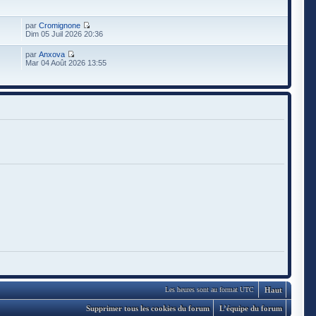
par
Cromignone
Dim 05 Juil 2026 20:36
par
Anxova
Mar 04 Août 2026 13:55
Haut
Les heures sont au format UTC
Supprimer tous les cookies du forum
L’équipe du forum