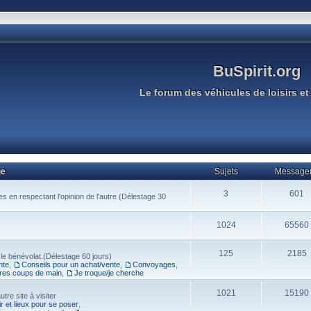
BuSpirit.org
Le forum des véhicules de loisirs et 
ge
Sujets
Message(
3
601
s en respectant l'opinion de l'autre (Délestage 30
1024
65560
125
2185
 le bénévolat.(Délestage 60 jours)
nte
,
Conseils pour un achat/vente
,
Convoyages
,
res coups de main
,
Je troque/je cherche
1021
15190
tre site à visiter
r et lieux pour se poser
,