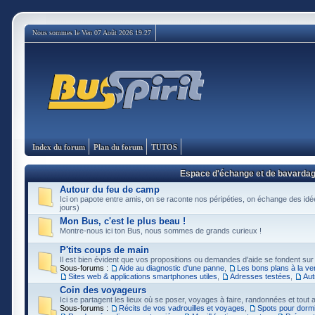
Nous sommes le Ven 07 Août 2026 19:27
Index du forum
Plan du forum
TUTOS
Espace d'échange et de bavarda
Autour du feu de camp
Ici on papote entre amis, on se raconte nos péripéties, on échange des idée
jours)
Mon Bus, c'est le plus beau !
Montre-nous ici ton Bus, nous sommes de grands curieux !
P'tits coups de main
Il est bien évident que vos propositions ou demandes d'aide se fondent sur
Sous-forums :
Aide au diagnostic d'une panne
,
Les bons plans à la ve
Sites web & applications smartphones utiles
,
Adresses testées
,
Aut
Coin des voyageurs
Ici se partagent les lieux où se poser, voyages à faire, randonnées et tout au
Sous-forums :
Récits de vos vadrouilles et voyages
,
Spots pour dormi