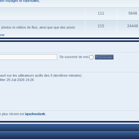
ion voyages et vadrouilles
,
111
5648
215
24448
s photos et vidéos de Bus, ainsi que que des posts
 vw
Se souvenir de moi
 (basé sur les utilisateurs actifs des 5 dernières minutes)
Mer 29 Juil 2026 19:26
e plus récent est
iqschoolzek
.