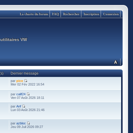
La charte du forum
FAQ
Rechercher
Inscription
Connexion
utilitaires VW
s)
Dernier message
par
pico
Mer 02 Fév 2022 16:54
par
calif24
Ven 07 Août 2026 18:11
par
Anf
Lun 03 Août 2026 21:46
par
azbloc
Jeu 09 Juil 2026 09:27