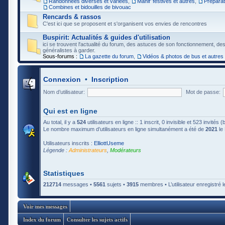
Randonnées diverses et variées
,
Manif' festives et autres
,
Préparat
Combines et bidouilles de bivouac
Rencards & rassos
C'est ici que se proposent et s'organisent vos envies de rencontres
Buspirit: Actualités & guides d'utilisation
ici se trouvent l'actualité du forum, des astuces de son fonctionnement, de
généralistes à garder.
Sous-forums :
La gazette du forum
,
Vidéos & photos de bus et autres
Connexion
•
Inscription
Nom d’utilisateur:
Mot de passe:
Qui est en ligne
Au total, il y a
524
utilisateurs en ligne :: 1 inscrit, 0 invisible et 523 invités
Le nombre maximum d’utilisateurs en ligne simultanément a été de
2021
le 
Utilisateurs inscrits :
ElliottUseme
Légende :
Administrateurs
,
Modérateurs
Statistiques
212714
messages •
5561
sujets •
3915
membres • L’utilisateur enregistré l
Voir mes messages
Index du forum
Consulter les sujets actifs