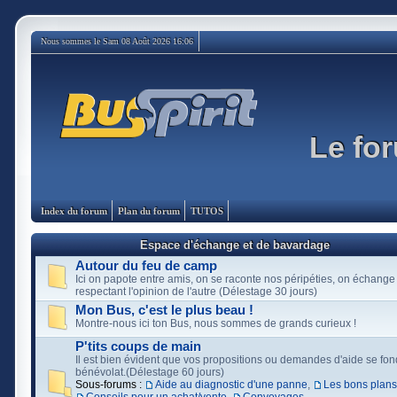
Nous sommes le Sam 08 Août 2026 16:06
Le for
Index du forum
Plan du forum
TUTOS
Espace d'échange et de bavardage
Autour du feu de camp
Ici on papote entre amis, on se raconte nos péripéties, on échange
respectant l'opinion de l'autre (Délestage 30 jours)
Mon Bus, c'est le plus beau !
Montre-nous ici ton Bus, nous sommes de grands curieux !
P'tits coups de main
Il est bien évident que vos propositions ou demandes d'aide se fon
bénévolat.(Délestage 60 jours)
Sous-forums :
Aide au diagnostic d'une panne
,
Les bons plans