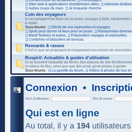
Conseils pour un achat/vente
,
Convoyages
,
Sites web & applications smartphones utiles
,
Adresses testées
Autres coups de main
,
Je troque/je cherche
Coin des voyageurs
Ici se partagent les lieux où se poser, voyages à faire, randonnées e
à visiter
Sous-forums :
Récits de vos vadrouilles et voyages
,
Spots pour dormir et lieux pour se poser
,
Randonnées diverses
Manif' festives et autres
,
Préparation voyages et vadrouilles
,
Combines et bidouilles de bivouac
Rencards & rassos
C'est ici que se proposent et s'organisent vos envies de rencontres
Buspirit: Actualités & guides d'utilisation
ici se trouvent l'actualité du forum, des astuces de son fonctionne
et vidéos de Bus, ainsi que que des posts généralistes à garder.
Sous-forums :
La gazette du forum
,
Vidéos & photos de bus et 
Connexion
•
Inscript
Nom d’utilisateur:
Mot de passe:
Qui est en ligne
Au total, il y a
194
utilisateurs 