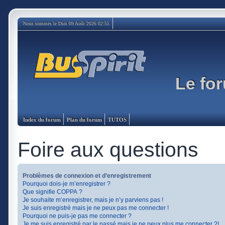
Nous sommes le Dim 09 Août 2026 02:55
Le for
Index du forum
Plan du forum
TUTOS
Foire aux questions
Problèmes de connexion et d’enregistrement
Pourquoi dois-je m’enregistrer ?
Que signifie COPPA ?
Je souhaite m’enregistrer, mais je n’y parviens pas !
Je suis enregistré mais je ne peux pas me connecter !
Pourquoi ne puis-je pas me connecter ?
Je me suis enregistré par le passé mais je ne peux plus me connecter ?!