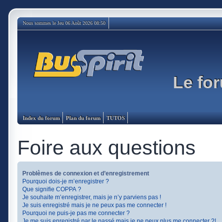
Nous sommes le Jeu 06 Août 2026 08:50
Le for
Index du forum
Plan du forum
TUTOS
Foire aux questions
Problèmes de connexion et d’enregistrement
Pourquoi dois-je m’enregistrer ?
Que signifie COPPA ?
Je souhaite m’enregistrer, mais je n’y parviens pas !
Je suis enregistré mais je ne peux pas me connecter !
Pourquoi ne puis-je pas me connecter ?
Je me suis enregistré par le passé mais je ne peux plus me connecter ?!