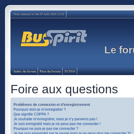
Nous sommes le Ven 07 Août 2026 12:32
Le for
Index du forum
Plan du forum
TUTOS
Foire aux questions
Problèmes de connexion et d’enregistrement
Pourquoi dois-je m’enregistrer ?
Que signifie COPPA ?
Je souhaite m’enregistrer, mais je n’y parviens pas !
Je suis enregistré mais je ne peux pas me connecter !
Pourquoi ne puis-je pas me connecter ?
Je me suis enregistré par le passé mais je ne peux plus me connecter ?!