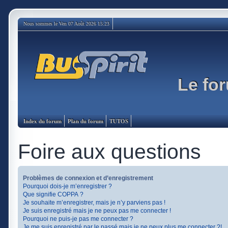
Nous sommes le Ven 07 Août 2026 15:23
Le for
Index du forum
Plan du forum
TUTOS
Foire aux questions
Problèmes de connexion et d’enregistrement
Pourquoi dois-je m’enregistrer ?
Que signifie COPPA ?
Je souhaite m’enregistrer, mais je n’y parviens pas !
Je suis enregistré mais je ne peux pas me connecter !
Pourquoi ne puis-je pas me connecter ?
Je me suis enregistré par le passé mais je ne peux plus me connecter ?!