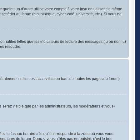
uelqu’un d’autre utilise votre compte à votre insu en utilisant le même
accéder au forum (bibliothèque, cyber-café, université, etc.). Si vous ne
onnalités telles que les indicateurs de lecture des messages (lu ou non lu)
les résoudre.
éralement ce lien est accessible en haut de toutes les pages du forum).
ne serez visible que par les administrateurs, les modérateurs et vous-
iez le fuseau horaire afin qu’il corresponde à la zone où vous vous
 membres du forum. Donc si vous n’êtes pas enregistré, c’est le bon