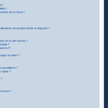
s !
bles !
 membre de ce forum !
lisateurs de ma liste d’amis et d’ignorés ?
dans un ou des forums ?
sultat ?
lanche ?!
ages et sujets ?
la surveillance ?
s sujets ?
 ?
ce forum ?