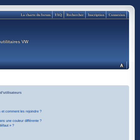
La charte du forum
FAQ
Rechercher
Inscription
Connexion
utilitaires VW
d’utilisateurs
rs et comment les rejoindre ?
ns une couleur différente ?
défaut » ?