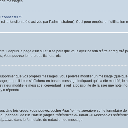
ur de messages.
 connecter !?
 la fonction a été activée par l’administrateur). Ceci pour empêcher l’utilisation ma
 » depuis la page d’un sujet. Il se peut que vous ayez besoin d’être enregistré po
ts, Vous
pouvez
joindre des fichiers, etc.
 supprimer que vos propres messages. Vous pouvez modifier un message (quelquefoi
un petit texte s’affichera en bas du message indiquant qu’il a été modifié, le nomb
ateur modifie le message, cependant ils ont la possibilité de laisser une note indiq
 y a répondu.
teur. Une fois créée, vous pouvez cocher
Attacher ma signature
sur le formulaire de
 du panneau de l’utilisateur (onglet
Préférences du forum --> Modifier les préfére
signature
dans le formulaire de rédaction de message.