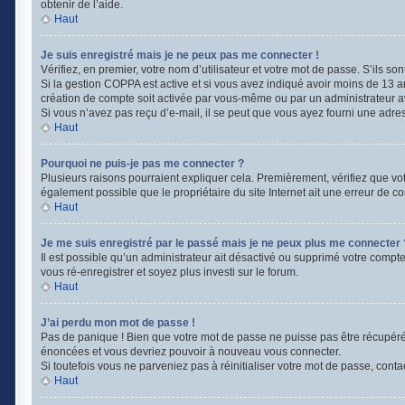
obtenir de l’aide.
Haut
Je suis enregistré mais je ne peux pas me connecter !
Vérifiez, en premier, votre nom d’utilisateur et votre mot de passe. S’ils sont 
Si la gestion COPPA est active et si vous avez indiqué avoir moins de 13 a
création de compte soit activée par vous-même ou par un administrateur ava
Si vous n’avez pas reçu d’e-mail, il se peut que vous ayez fourni une adresse
Haut
Pourquoi ne puis-je pas me connecter ?
Plusieurs raisons pourraient expliquer cela. Premièrement, vérifiez que votr
également possible que le propriétaire du site Internet ait une erreur de con
Haut
Je me suis enregistré par le passé mais je ne peux plus me connecter 
Il est possible qu’un administrateur ait désactivé ou supprimé votre compte
vous ré-enregistrer et soyez plus investi sur le forum.
Haut
J’ai perdu mon mot de passe !
Pas de panique ! Bien que votre mot de passe ne puisse pas être récupéré, i
énoncées et vous devriez pouvoir à nouveau vous connecter.
Si toutefois vous ne parveniez pas à réinitialiser votre mot de passe, cont
Haut