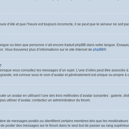
ure d’été et que l’heure est toujours incorrecte, il se peut que le serveur ne soit p
re langue ou bien que personne n’ait encore traduit phpBB dans votre langue. Essaye
on. Vous trouverez plus d’informations sur le site Internet de
phpBB
®.
?
 lorsque vous consultez les messages d’un sujet. L’une d’elles peut être associée 
s grande, est connue sous le nom d’avatar et généralement est unique ou propre 
uter un avatar en utilisant l’une des trois méthodes d’avatar suivantes : galerie, di
pas utiliser d’avatar, contactez un administrateur du forum.
ombre de messages postés ou identifient certains membres tels que les modérateurs
tez de poster des messages sur le forum dans le seul but de passer au rang supérieur.