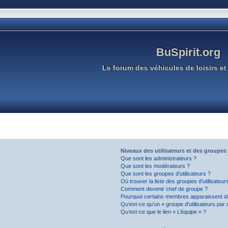
BuSpirit.org
Le forum des véhicules de loisirs et 
Niveaux des utilisateurs et des groupes 
Que sont les administrateurs ?
Que sont les modérateurs ?
Que sont les groupes d’utilisateurs ?
Où trouver la liste des groupes d’utilisateu
Comment devenir chef de groupe ?
Pourquoi certains membres apparaissent da
Qu’est-ce qu’un « groupe d’utilisateurs par 
Qu’est-ce que le lien « L’équipe » ?