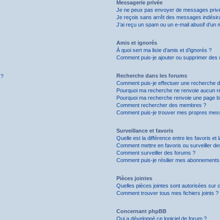
Messagerie privée
Je ne peux pas envoyer de messages privé
Je reçois sans arrêt des messages indésira
J’ai reçu un spam ou un e-mail abusif d’un
Amis et ignorés
À quoi sert ma liste d’amis et d’ignorés ?
Comment puis-je ajouter ou supprimer des uti
Recherche dans les forums
!?
Comment puis-je effectuer une recherche 
Pourquoi ma recherche ne renvoie aucun ré
Pourquoi ma recherche renvoie une page b
Comment rechercher des membres ?
Comment puis-je trouver mes propres mess
Surveillance et favoris
Quelle est la différence entre les favoris et 
Comment mettre en favoris ou surveiller de
Comment surveiller des forums ?
Comment puis-je résilier mes abonnements
Pièces jointes
Quelles pièces jointes sont autorisées sur 
Comment trouver tous mes fichiers joints ?
Concernant phpBB
Qui a développé ce logiciel de forum ?