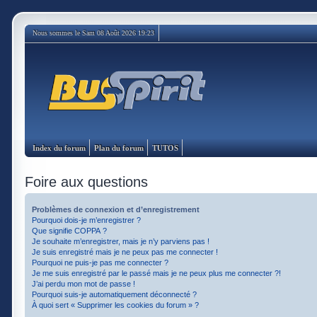
Nous sommes le Sam 08 Août 2026 19:23
Index du forum
Plan du forum
TUTOS
Foire aux questions
Problèmes de connexion et d’enregistrement
Pourquoi dois-je m’enregistrer ?
Que signifie COPPA ?
Je souhaite m’enregistrer, mais je n’y parviens pas !
Je suis enregistré mais je ne peux pas me connecter !
Pourquoi ne puis-je pas me connecter ?
Je me suis enregistré par le passé mais je ne peux plus me connecter ?!
J’ai perdu mon mot de passe !
Pourquoi suis-je automatiquement déconnecté ?
À quoi sert « Supprimer les cookies du forum » ?