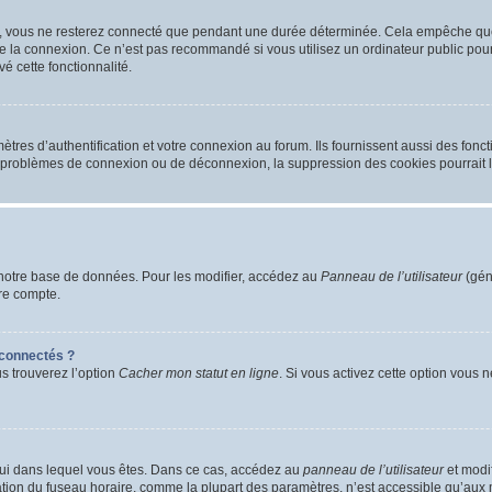
, vous ne resterez connecté que pendant une durée déterminée. Cela empêche que q
e la connexion. Ce n’est pas recommandé si vous utilisez un ordinateur public pour 
é cette fonctionnalité.
es d’authentification et votre connexion au forum. Ils fournissent aussi des foncti
es problèmes de connexion ou de déconnexion, la suppression des cookies pourrait 
notre base de données. Pour les modifier, accédez au
Panneau de l’utilisateur
(gén
re compte.
connectés ?
us trouverez l’option
Cacher mon statut en ligne
. Si vous activez cette option vous 
 celui dans lequel vous êtes. Dans ce cas, accédez au
panneau de l’utilisateur
et modif
cation du fuseau horaire, comme la plupart des paramètres, n’est accessible qu’aux