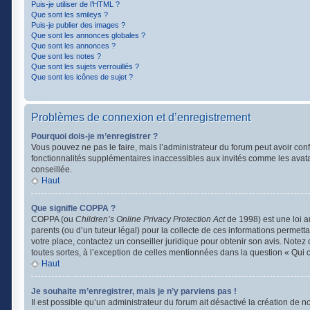
Puis-je utiliser de l’HTML ?
Que sont les smileys ?
Puis-je publier des images ?
Que sont les annonces globales ?
Que sont les annonces ?
Que sont les notes ?
Que sont les sujets verrouillés ?
Que sont les icônes de sujet ?
Problèmes de connexion et d’enregistrement
Pourquoi dois-je m’enregistrer ?
Vous pouvez ne pas le faire, mais l’administrateur du forum peut avoir conf
fonctionnalités supplémentaires inaccessibles aux invités comme les avata
conseillée.
Haut
Que signifie COPPA ?
COPPA (ou
Children’s Online Privacy Protection Act
de 1998) est une loi a
parents (ou d’un tuteur légal) pour la collecte de ces informations permett
votre place, contactez un conseiller juridique pour obtenir son avis. Note
toutes sortes, à l’exception de celles mentionnées dans la question « Qui 
Haut
Je souhaite m’enregistrer, mais je n’y parviens pas !
Il est possible qu’un administrateur du forum ait désactivé la création de 