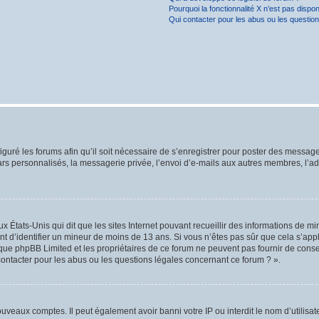
Pourquoi la fonctionnalité X n’est pas dispon
Qui contacter pour les abus ou les questio
iguré les forums afin qu’il soit nécessaire de s’enregistrer pour poster des message
rs personnalisés, la messagerie privée, l’envoi d’e-mails aux autres membres, l’ad
ux États-Unis qui dit que les sites Internet pouvant recueillir des informations de 
ant d’identifier un mineur de moins de 13 ans. Si vous n’êtes pas sûr que cela s’app
z que phpBB Limited et les propriétaires de ce forum ne peuvent pas fournir de conse
contacter pour les abus ou les questions légales concernant ce forum ? ».
nouveaux comptes. Il peut également avoir banni votre IP ou interdit le nom d’utilis