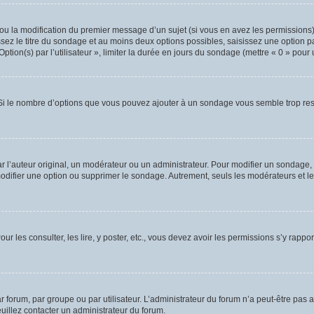
t ou la modification du premier message d’un sujet (si vous en avez les permissions)
sez le titre du sondage et au moins deux options possibles, saisissez une option 
ion(s) par l’utilisateur », limiter la durée en jours du sondage (mettre « 0 » pour un
. Si le nombre d’options que vous pouvez ajouter à un sondage vous semble trop rest
’auteur original, un modérateur ou un administrateur. Pour modifier un sondage, 
modifier une option ou supprimer le sondage. Autrement, seuls les modérateurs et le
ur les consulter, les lire, y poster, etc., vous devez avoir les permissions s’y rap
forum, par groupe ou par utilisateur. L’administrateur du forum n’a peut-être pas a
euillez contacter un administrateur du forum.