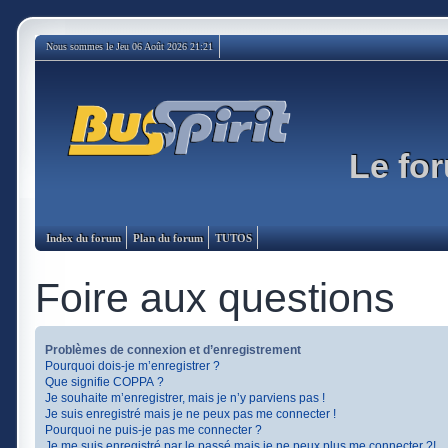
Nous sommes le Jeu 06 Août 2026 21:21
Le for
Index du forum
Plan du forum
TUTOS
Foire aux questions
Problèmes de connexion et d’enregistrement
Pourquoi dois-je m’enregistrer ?
Que signifie COPPA ?
Je souhaite m’enregistrer, mais je n’y parviens pas !
Je suis enregistré mais je ne peux pas me connecter !
Pourquoi ne puis-je pas me connecter ?
Je me suis enregistré par le passé mais je ne peux plus me connecter ?!