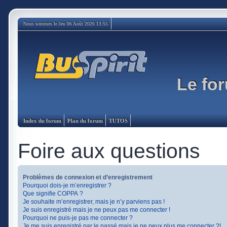
Nous sommes le Jeu 06 Août 2026 13:55
Le for
Index du forum
Plan du forum
TUTOS
Foire aux questions
Problèmes de connexion et d’enregistrement
Pourquoi dois-je m’enregistrer ?
Que signifie COPPA ?
Je souhaite m’enregistrer, mais je n’y parviens pas !
Je suis enregistré mais je ne peux pas me connecter !
Pourquoi ne puis-je pas me connecter ?
Je me suis enregistré par le passé mais je ne peux plus me connecter ?!