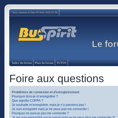
Nous sommes le Dim 09 Août 2026 01:36
Le for
Index du forum
Plan du forum
TUTOS
Foire aux questions
Problèmes de connexion et d’enregistrement
Pourquoi dois-je m’enregistrer ?
Que signifie COPPA ?
Je souhaite m’enregistrer, mais je n’y parviens pas !
Je suis enregistré mais je ne peux pas me connecter !
Pourquoi ne puis-je pas me connecter ?
Je me suis enregistré par le passé mais je ne peux plus me connecter ?!