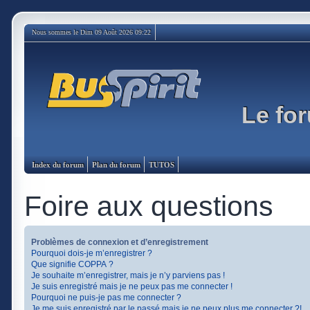
Nous sommes le Dim 09 Août 2026 09:22
Le for
Index du forum
Plan du forum
TUTOS
Foire aux questions
Problèmes de connexion et d’enregistrement
Pourquoi dois-je m’enregistrer ?
Que signifie COPPA ?
Je souhaite m’enregistrer, mais je n’y parviens pas !
Je suis enregistré mais je ne peux pas me connecter !
Pourquoi ne puis-je pas me connecter ?
Je me suis enregistré par le passé mais je ne peux plus me connecter ?!