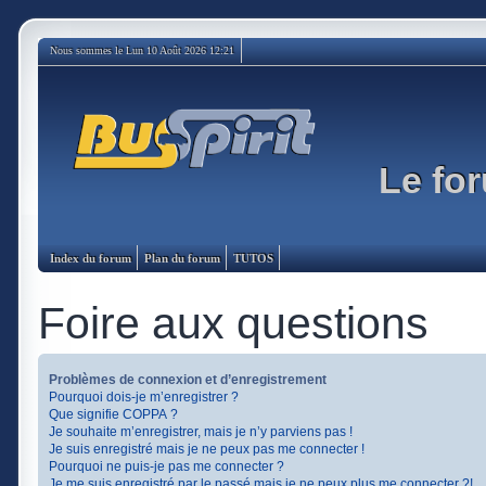
Nous sommes le Lun 10 Août 2026 12:21
Le for
Index du forum
Plan du forum
TUTOS
Foire aux questions
Problèmes de connexion et d’enregistrement
Pourquoi dois-je m’enregistrer ?
Que signifie COPPA ?
Je souhaite m’enregistrer, mais je n’y parviens pas !
Je suis enregistré mais je ne peux pas me connecter !
Pourquoi ne puis-je pas me connecter ?
Je me suis enregistré par le passé mais je ne peux plus me connecter ?!